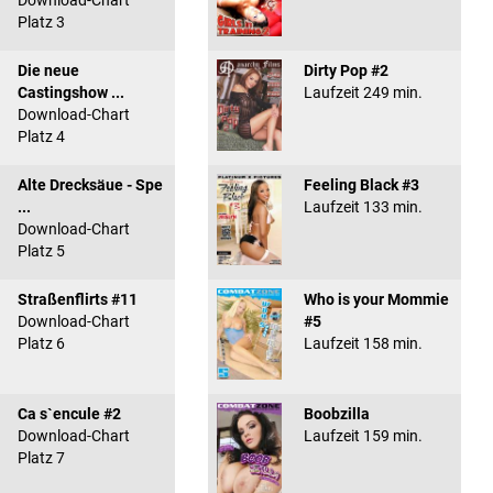
Download-Chart
Platz 3
Die neue
Dirty Pop #2
Castingshow ...
Laufzeit 249 min.
Download-Chart
Platz 4
Alte Drecksäue - Spe
Feeling Black #3
...
Laufzeit 133 min.
Download-Chart
Platz 5
Straßenflirts #11
Who is your Mommie
Download-Chart
#5
Platz 6
Laufzeit 158 min.
Ca s`encule #2
Boobzilla
Download-Chart
Laufzeit 159 min.
Platz 7