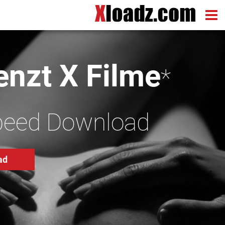
nzt X Filme
*
peed Download
ad